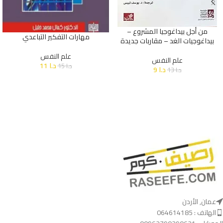
من أجل بيداغوجيا المشروع –
مهارات التفكير التباعدي
بيداغوجيات الغد – مقاربات جديدة
علم النفس
علم النفس
د.ا
11
د.ا
15
د.ا
9
د.ا
13
عمان, الأردن
الهاتف : 064614185