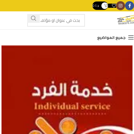
د.ا
0
swipe gestures.
جميع المواضيع