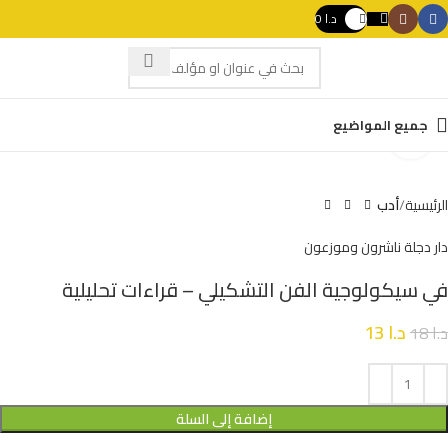
د.ا
0
 with swipe gestures.
جميع المواضيع
Click to enlarge
الرئيسية
أدب
دار دجلة ناشرون وموزعون
في سيكولوجية الفن التشكيلي – قراءات تحليلية
د.ا
13
د.ا
18
إضافة إلى السلة