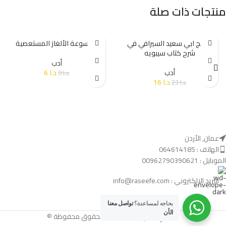
منتجات ذات صلة
منهج ابي سعيد السيرافي في
موسوعة الألغاز المستعصية
شرح كتاب سيبويه
أدب
أدب
د.ا
6
د.ا
9
د.ا
16
د.ا
23
عمان, الأردن
الهاتف : 064614185
الموبايل : 00962790390621
البريد الالكتروني : info@raseefe.com
بحاجه لمساعدة؟
تواصل معنا
الأن
رصيفي.كوم
- 2024. كافة الحقوق محفوظة ©