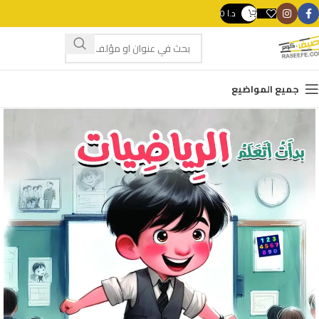
د.ا
0
swipe gestures.
جميع المواضيع