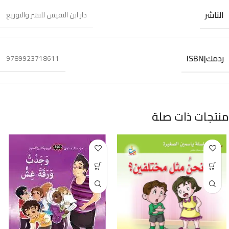
الناشر
دار ابن النفيس للنشر والتوزيع
ردمك|ISBN
9789923718611
منتجات ذات صلة