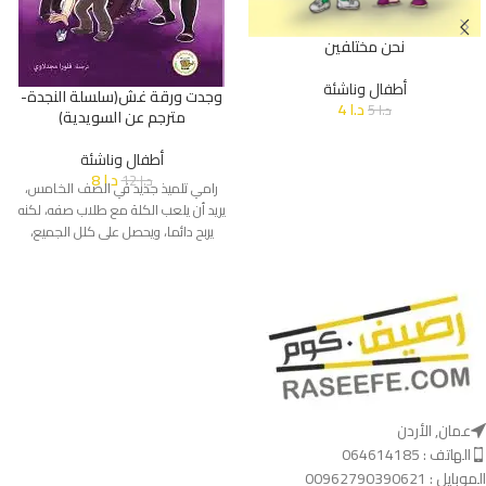
نحن مختلفين
أطفال وناشئة
وجدت ورقة غش(سلسلة النجدة-
د.ا
4
د.ا
5
مترجم عن السويدية)
أطفال وناشئة
د.ا
8
د.ا
12
رامي تلميذ جديد في الصف الخامس،
يريد أن يلعب الكلة مع طلاب صفه، لكنه
يربح دائما، ويحصل على كلل الجميع،
عمان, الأردن
الهاتف : 064614185
الموبايل : 00962790390621