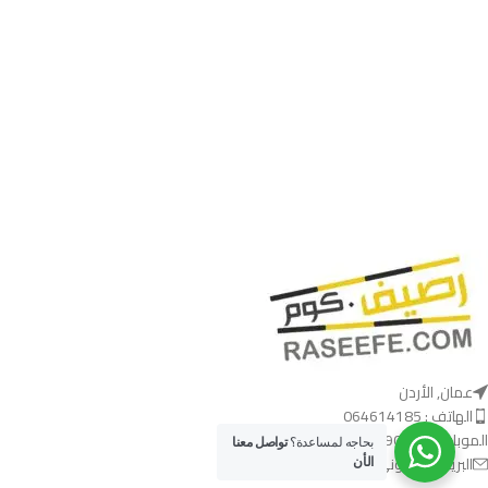
عمان, الأردن
الهاتف : 064614185
الموبايل : 00962790390621
بحاجه لمساعدة؟
تواصل معنا
البريد الالكتروني : info@raseefe.com
الأن