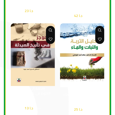
للدواجن
صحة
صحة
د.ا
23
د.ا
33
د.ا
42
د.ا
60
إضافة إلى السلة
إضافة إلى السلة
الموجز في تاريخ الصيدلة
تحليل التربة والنبات والماء
صحة
صحة
د.ا
13
د.ا
18
د.ا
25
د.ا
36