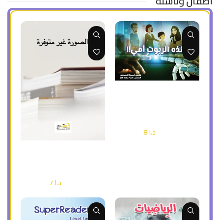
أطفال وناشئة
إضافة إلى السلة
هذه الربوت أمي (قصة للطفل
عن الذكاء الأصطناعي ) ملون
أطفال وناشئة
د.ا
8
د.ا
12
إضافة إلى السلة
المسجد الأقصى (دفتر تلوين )
أطفال وناشئة
د.ا
7
د.ا
10