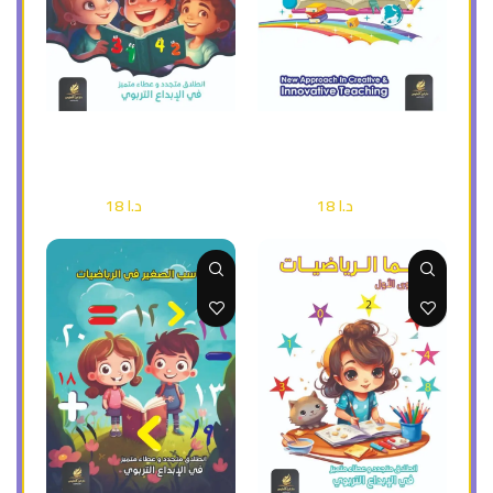
إضافة إلى السلة
إضافة إلى السلة
( ملون ) super reder 1
سما الرياضيات ج 2 ( ملون )
أطفال وناشئة
أطفال وناشئة
د.ا
18
د.ا
18
د.ا
25
د.ا
25