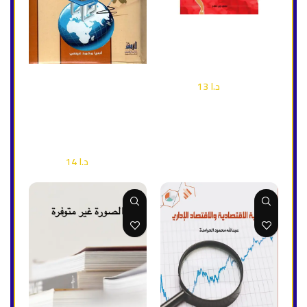
إضافة إلى السلة
إضاءات على انهيار الدول
وسقوط الحكومات
إضافة إلى السلة
إقتصاد وأعمال
,
سياسة
البحث العلمي من تحديد
د.ا
13
د.ا
18
المشكلة إلى تغيير النتيجة
(المناهج الادوات الخطوات
العلمية)
إقتصاد وأعمال
د.ا
14
د.ا
20