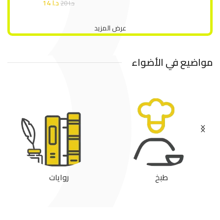
د.ا
14
د.ا
20
عرض المزيد
مواضيع في الأضواء
طبخ
روايات