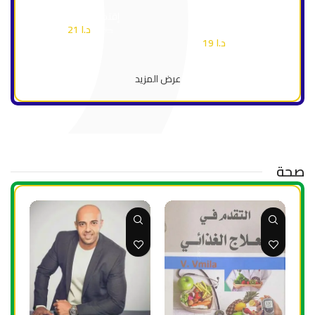
عُمان
إقتصاد وأعمال
إقتصاد وأعمال
د.ا
21
د.ا
30
د.ا
19
د.ا
27
عرض المزيد
صحة