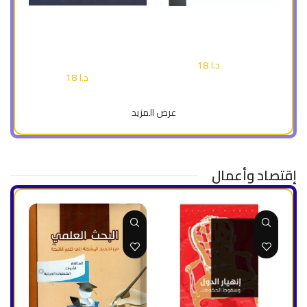
إضافة إلى السلة
إضافة إلى السلة
الحاسب الصغير في الرياضيات (
سما الرياضيات ج 1 ( ملون )
ملون )
أطفال وناشئة
أطفال وناشئة
د.ا
18
د.ا
25
د.ا
18
د.ا
25
عرض المزيد
إقتصاد وأعمال