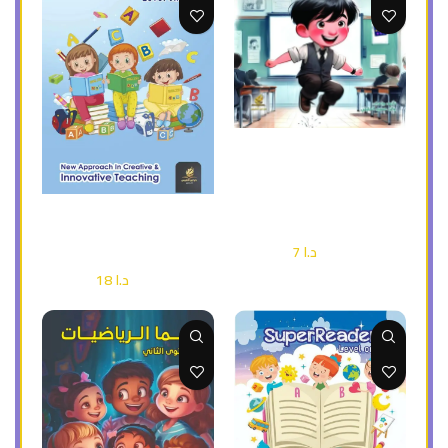
إضافة إلى السلة
بدأت اتعلم الرياضيات ( ملون )
قصة هادفة لتعليم الطفل
الرياضيات
إضافة إلى السلة
( ملون ) super reder 2
أطفال وناشئة
د.ا
7
د.ا
10
أطفال وناشئة
د.ا
18
د.ا
25