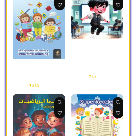
إضافة إلى السلة
بدأت اتعلم الرياضيات ( ملون )
قصة هادفة لتعليم الطفل
الرياضيات
إضافة إلى السلة
( ملون ) super reder 2
أطفال وناشئة
د.ا
7
د.ا
10
أطفال وناشئة
د.ا
18
د.ا
25