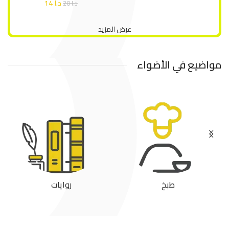
د.ا
14
د.ا
20
عرض المزيد
مواضيع في الأضواء
طبخ
روايات