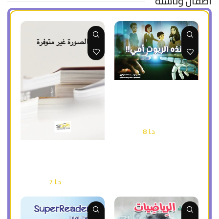
أطفال وناشئة
إضافة إلى السلة
هذه الربوت أمي (قصة للطفل
عن الذكاء الأصطناعي ) ملون
أطفال وناشئة
د.ا
8
د.ا
12
إضافة إلى السلة
المسجد الأقصى (دفتر تلوين )
أطفال وناشئة
د.ا
7
د.ا
10