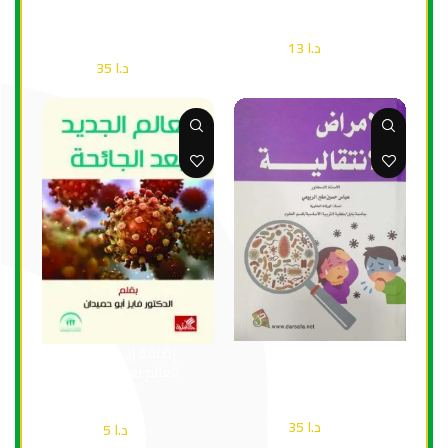
البلْع ومَشاكل التَغذية
صحة
د.ا
13
صحة
د.ا
18
د.ا
35
د.ا
50
إضافة إلى السلة
إضافة إلى السلة
الامراض الانتقالية
العالم بعد الجائحة
صحة
صحة
د.ا
35
د.ا
50
د.ا
5
د.ا
7