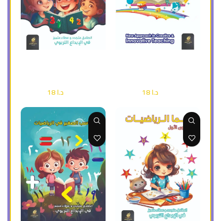
إضافة إلى السلة
إضافة إلى السلة
( ملون ) super reder 1
سما الرياضيات ج 2 ( ملون )
أطفال وناشئة
أطفال وناشئة
د.ا
18
د.ا
18
د.ا
25
د.ا
25