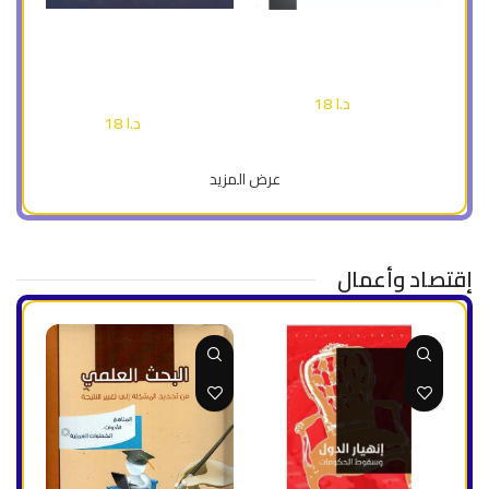
إضافة إلى السلة
إضافة إلى السلة
الحاسب الصغير في الرياضيات (
سما الرياضيات ج 1 ( ملون )
ملون )
أطفال وناشئة
أطفال وناشئة
د.ا
18
د.ا
25
د.ا
18
د.ا
25
عرض المزيد
إقتصاد وأعمال