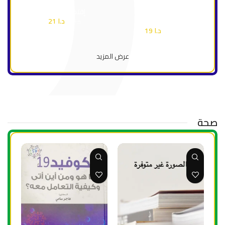
عُمان
إقتصاد وأعمال
إقتصاد وأعمال
د.ا
21
د.ا
30
د.ا
19
د.ا
27
عرض المزيد
صحة