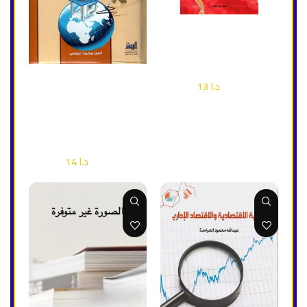
إضافة إلى السلة
إضاءات على انهيار الدول
وسقوط الحكومات
إضافة إلى السلة
إقتصاد وأعمال
,
سياسة
البحث العلمي من تحديد
د.ا
13
د.ا
18
المشكلة إلى تغيير النتيجة
(المناهج الادوات الخطوات
العلمية)
إقتصاد وأعمال
د.ا
14
د.ا
20